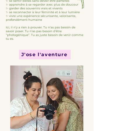
✨ se sentir belles sans devoir être parfaites
✨ apprendre à se regarder avec plus de douceur
✨ garder des souvenirs vrais et vivants
✨ se reconnecter à leur féminité et à leur lumière
✨ vivre une expérience sécurisante, valorisante,
profondément humaine
Ici, il n’y a rien à prouver. Tu n’as pas besoin de
savoir poser. Tu n’as pas besoin d’être
“photogénique”.
Tu as juste besoin de venir comme
tu es.
J'ose l'aventure