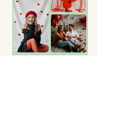
💌 AMOUR
Parce qu’il n’y a pas besoin d’attendre une
occasion spéciale pour créer des souvenirs
précieux. Cette Parenthèse parle d’amour
au sens large : l’amour de soi, des autres,
des liens qui comptent. ✨ Ouverte aux
couples et aux familles.