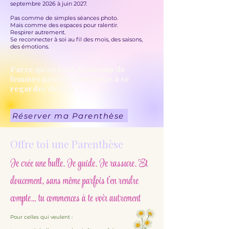
septembre 2026 à juin 2027.
Pas comme de simples séances photo.
Mais comme des espaces pour ralentir.
Respirer autrement.
Se reconnecter à soi au fil des mois, des saisons,
des émotions.
Parce qu’au fond, beaucoup de
femmes passent leur temps à se
regarder de loin
Réserver ma Parenthèse
Offre toi une Parenthèse
Je crée une bulle. Je guide. Je rassure. Et
doucement, sans même parfois t’en rendre
compte… tu commences à te voir autrement
Pour celles qui veulent :